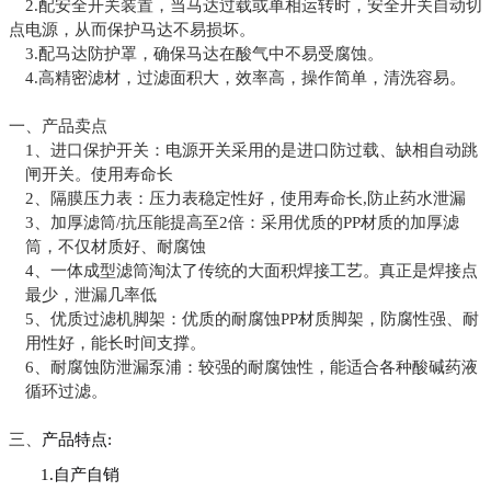
2.配安全开关装置，当马达过载或单相运转时，安全
开关自动切
点电源，从而保护马达不易损坏。
3.配马达防护罩，确保马达在酸气中不易受腐蚀。
4.高精密滤材，过滤面积大，效率高，操作简单，清
洗容易。
一、
产品卖点
1、
进口保护开关：
电源开关采用的是进口防过载、缺相自动跳
闸开关。使用寿命长
2、
隔膜压力表：压力表稳定性好，使用寿命长
,防止药水泄漏
3、
加厚滤筒
/抗压能提高至2倍：采用优质的PP材质的加厚滤
筒，不仅材质好、耐腐蚀
4、
一体成型滤筒淘汰了传统的大面积焊接工艺。真正是焊接点
最少，泄漏几率低
5、
优质过滤机脚架：优质的耐腐蚀
PP材质脚架，防腐性强、耐
用性好，能长时间支撑。
6、
耐腐蚀防泄漏泵浦：较强的耐腐蚀性，能适合各种酸碱药液
循环过滤。
三、
产品
特点
:
1.自产自销