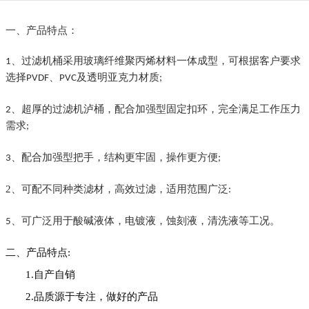
一、
产品特点：
、
过滤机桶采用玻璃纤维聚丙烯材料一体成型，可根据客户要求
1
选择
、
及透明亚克力材质
PVDF
PVC
;
、
超厚的过滤机泸桶，配合加强型固定扣环，完全满足工作压力
2
需求
;
、
配合加强型把手，结构更牢固，操作更方便
3
;
2、
可配不同种类滤材，高效过滤，适用范围广泛
:
、
可广泛用于酸碱液体，电镀液，蚀刻液，清洗液等工况。
5
二、
产品
特点
:
1.自产自销
2.品质源于专注，做好的产品