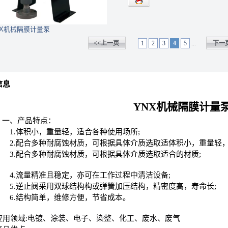
NX机械隔膜计量泵
<<上一页
1
2
3
4
5
...
下一页
信息
YNX机械隔膜计量
一、
产品特点：
1.
体积小，重量轻，适合各种使用场所
;
2.
配合多种耐腐蚀材质，可根据具体介质选取适体积小，重量轻
3.
配合多种耐腐蚀材质，可根据具体介质选取适
合的材质
;
4.
流量精准且稳定，亦可在工作过程中清洁设备
;
5.
逆止阀采用双球结构构或弹簧加压结构，精密度高
，寿命长
;
6.
结构简单，维修方便，节省成本。
应用领域
:电镀、涂装、电子、染整、化工、废水、废气