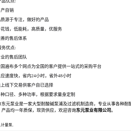
产品优
点
:
自产自销
.品质源于专注，做好的产品
.少花钱，低能耗，高质量，优服务
.完善的售后体系
服务优
点
:
.专业的售后团队
.全国遍布多个网点为全国的客户提供一站式的采购平台
.反应速度快，省内24小时，省外48小时
.线上线下交易供客户自已选择
多种口径、多种功率，根据要求量身定制
市东元泵业是一家大型耐酸碱泵浦及过滤机制造商，专业从事各种耐
。产品均一年质保，现货供应，欢迎咨询
东元泵业有限公司
。
,计量泵,