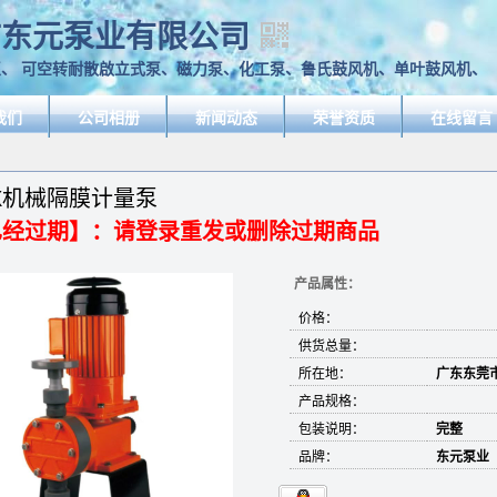
市东元泵业有限公司
、 可空转耐散啟立式泵、磁力泵、化工泵、鲁氏鼓风机、单叶鼓风机、
我们
公司相册
新闻动态
荣誉资质
在线留言
X机械隔膜计量泵
已经过期】：请登录重发或删除过期商品
产品属性：
价格：
供货总量：
所在地：
广东东莞
产品规格：
包装说明：
完整
品牌：
东元泵业