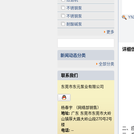
不锈钢泵
不锈钢泵
Y
耐酸碱泵
更多
详细
新闻动态分类
全部分类
联系我们
东莞市东元泵业有限公司
杨春宇 （网络部销售）
地址:
广东 东莞市东莞市大岭
山镇厚大路大岭山段270号2号
楼
二、
电话:
--