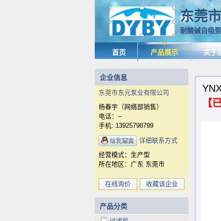
东莞
耐酸碱自吸泵
首页
产品展示
关于
企业信息
YN
东莞市东元泵业有限公司
【
杨春宇（网络部销售）
x
电话：--
手机: 13925798799
详细联系方式
经营模式：生产型
所在地区：广东 东莞市
在线询价
收藏该企业
产品分类
过滤机